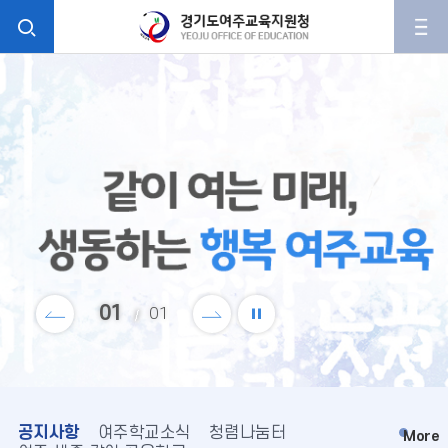
사
검
이
트
모
색
맵
두
활
가
성
같
활
화
이
하
성
는
행
화
복
한
여
이
다
주
정
01
01
미
전
음
지
래
교
육
공지사항
여주학교소식
청렴나눔터
More