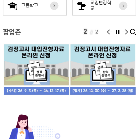
교명변경학
고등학교
교
이
정
다
팝업존
2
2
전
지
음
검
2
정
고
시
대