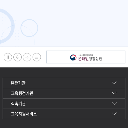
초] 한의사 진로체험 및 건강한 여름나기 교육 실시
정
이
다
지
전
음
배
배
배
배
너
너
너
너
정
이
다
리
지
전
음
스
트
유관기관
교육행정기관
직속기관
교육지원서비스